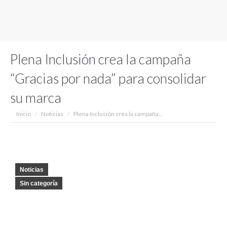
Plena Inclusión crea la campaña
“Gracias por nada” para consolidar
su marca
Estás aquí:
Inicio
Noticias
Plena Inclusión crea la campaña…
Noticias
Sin categoría