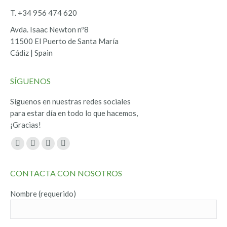
T. +34 956 474 620
Avda. Isaac Newton nº8
11500 El Puerto de Santa María
Cádiz | Spain
SÍGUENOS
Síguenos en nuestras redes sociales
para estar día en todo lo que hacemos,
¡Gracias!
Encuéntranos en:
Facebook
Twitter
YouTube
Instagram
page
page
page
page
CONTACTA CON NOSOTROS
opens
opens
opens
opens
in
in
in
in
Nombre (requerido)
new
new
new
new
window
window
window
window