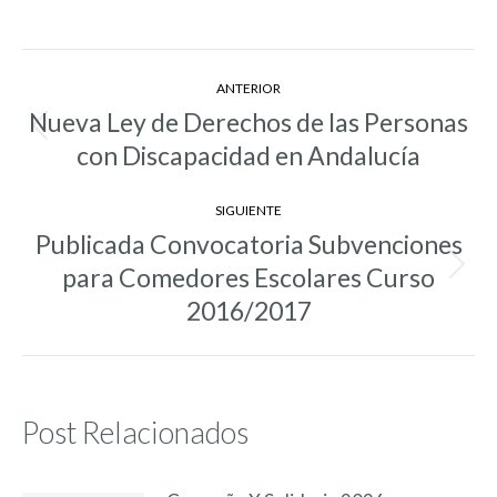
Navegación
ANTERIOR
entre
Nueva Ley de Derechos de las Personas
Entrada
entradas
con Discapacidad en Andalucía
anterior:
SIGUIENTE
Publicada Convocatoria Subvenciones
para Comedores Escolares Curso
Entrada
siguiente:
2016/2017
Post Relacionados