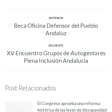
Navegación
ANTERIOR
entre
Beca Oficina Defensor del Pueblo
Entrada
entradas
Andaluz
anterior:
SIGUIENTE
XV Encuentro Grupos de Autogestores
Entrada
Plena Inclusión Andalucía
siguiente:
Post Relacionados
El Congreso aprueba una reforma
histórica de las leyes de discapacidad