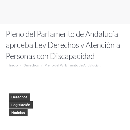
Pleno del Parlamento de Andalucía
aprueba Ley Derechos y Atención a
Personas con Discapacidad
Estás aquí:
Inicio
Derechos
Pleno del Parlamento de Andalucía…
Derechos
Legislación
Noticias