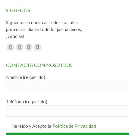
SÍGUENOS
Síguenos en nuestras redes sociales
para estar día en todo lo que hacemos,
¡Gracias!
Encuéntranos en:
Facebook
Twitter
YouTube
Instagram
page
page
page
page
CONTACTA CON NOSOTROS
opens
opens
opens
opens
in
in
in
in
Nombre (requerido)
new
new
new
new
window
window
window
window
Teléfono (requerido)
He leido y Acepto la
Política de Privacidad