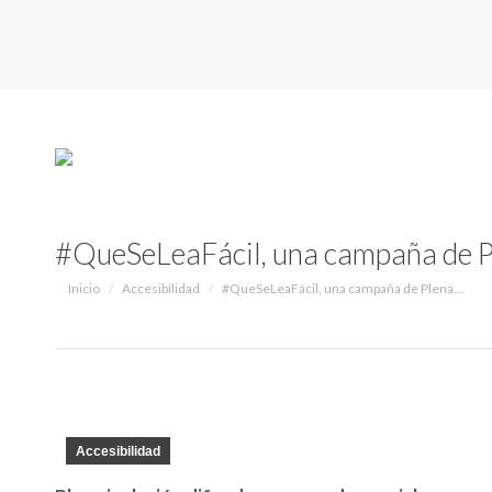
#QueSeLeaFácil, una campaña de Pl
Estás aquí:
Inicio
Accesibilidad
#QueSeLeaFácil, una campaña de Plena…
Accesibilidad