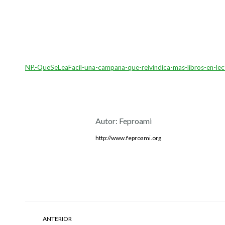
NP.-QueSeLeaFacil-una-campana-que-reivindica-mas-libros-en-lect
Autor:
Feproami
http://www.feproami.org
Navegación
ANTERIOR