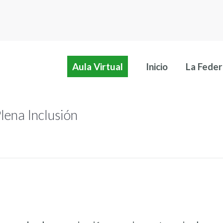
Aula Virtual
Inicio
La Feder
Aula Virtual
Inicio
La Feder
ena Inclusión