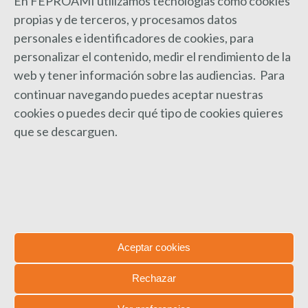
En FEPROAMI utilizamos tecnologías como cookies
propias y de terceros, y procesamos datos
personales e identificadores de cookies, para
personalizar el contenido, medir el rendimiento de la
web y
tener información sobre las audiencias. Para
continuar navegando puedes aceptar nuestras
cookies o puedes decir qué tipo de cookies quieres
que se descarguen.
El movimiento asociativo FEAPS se
une a la Iniciativa Legislativa
Popular del CERMI
Noticias
,
Sin categoría
Por
Feproami
13 febrero, 2015
Aceptar cookies
Deja un comentario
Rechazar
El actual sistema de copago en el sistema de
Dependencia, junto con todas las medidas de