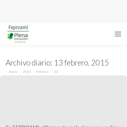
Archivo diario:
13 febrero, 2015
Estás aquí:
Inicio
2015
febrero
13