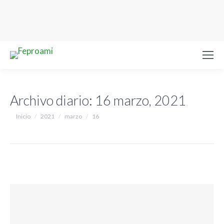
Archivo diario:
16 marzo, 2021
Estás aquí:
Inicio
2021
marzo
16