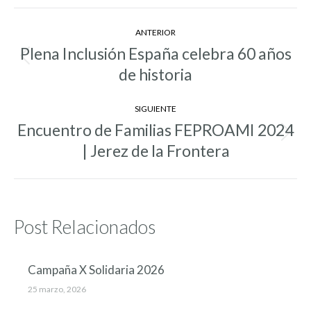
Navegación
ANTERIOR
entre
Plena Inclusión España celebra 60 años
Entrada
entradas
de historia
anterior:
SIGUIENTE
Encuentro de Familias FEPROAMI 2024
Entrada
| Jerez de la Frontera
siguiente:
Post Relacionados
Campaña X Solidaria 2026
25 marzo, 2026