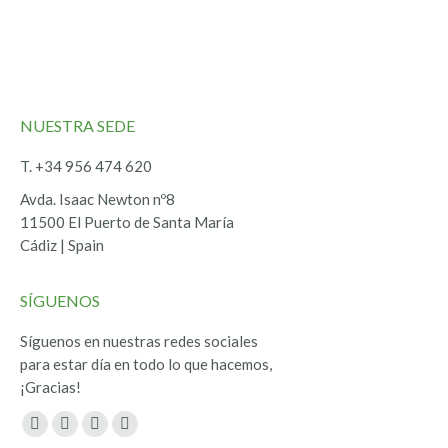
NUESTRA SEDE
T. +34 956 474 620
Avda. Isaac Newton nº8
11500 El Puerto de Santa María
Cádiz | Spain
SÍGUENOS
Síguenos en nuestras redes sociales
para estar día en todo lo que hacemos,
¡Gracias!
Encuéntranos en:
Facebook
Twitter
YouTube
Instagram