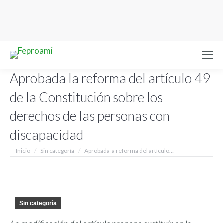
Aprobada la reforma del artículo 49
de la Constitución sobre los
derechos de las personas con
discapacidad
Estás aquí:
Inicio
Sin categoría
Aprobada la reforma del artículo…
Sin categoría