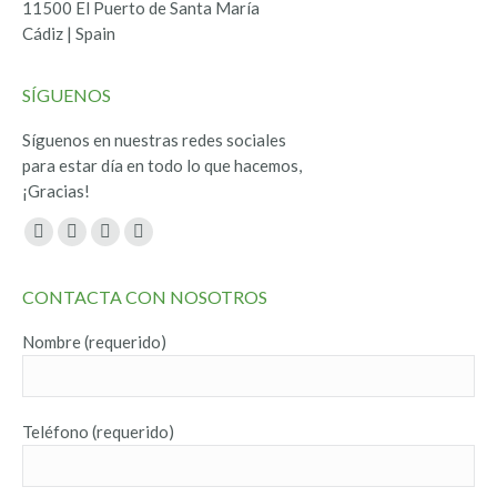
11500 El Puerto de Santa María
Cádiz | Spain
SÍGUENOS
Síguenos en nuestras redes sociales
para estar día en todo lo que hacemos,
¡Gracias!
Encuéntranos en:
Facebook
Twitter
YouTube
Instagram
page
page
page
page
CONTACTA CON NOSOTROS
opens
opens
opens
opens
in
in
in
in
Nombre (requerido)
new
new
new
new
window
window
window
window
Teléfono (requerido)