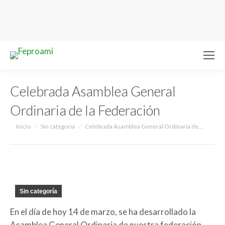
Celebrada Asamblea General
Ordinaria de la Federación
Estás aquí:
Inicio
Sin categoría
Celebrada Asamblea General Ordinaria de…
Sin categoría
En el día de hoy 14 de marzo, se ha desarrollado la
Asamblea General Ordinaria de nuestra federación,