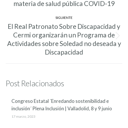
entradas
materia de salud pública COVID-19
anterior:
SIGUIENTE
El Real Patronato Sobre Discapacidad y
Cermi organizarán un Programa de
Entrada
Actividades sobre Soledad no deseada y
siguiente:
Discapacidad
Post Relacionados
Congreso Estatal ´Enredando sostenibilidad e
inclusión´ Plena Inclusión | Valladolid, 8 y 9 junio
17 marzo, 2023