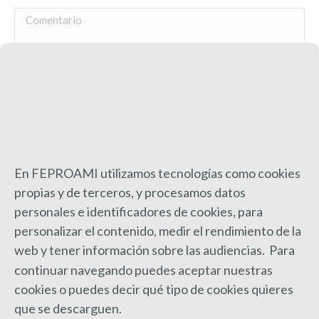
Comentario
Nombre *
En FEPROAMI utilizamos tecnologías como cookies
propias y de terceros, y procesamos datos
Correo electrónico *
personales e identificadores de cookies, para
personalizar el contenido, medir el rendimiento de la
Sitio web
web y
tener información sobre las audiencias. Para
continuar navegando puedes aceptar nuestras
Save my name, email, and website in this browser for the next time I
cookies o puedes decir qué tipo de cookies quieres
comment.
que se descarguen.