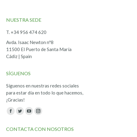
NUESTRA SEDE
T. +34 956 474 620
Avda. Isaac Newton nº8
11500 El Puerto de Santa María
Cádiz | Spain
SÍGUENOS
Síguenos en nuestras redes sociales
para estar día en todo lo que hacemos,
¡Gracias!
Encuéntranos en:
Facebook
Twitter
YouTube
Instagram
page
page
page
page
CONTACTA CON NOSOTROS
opens
opens
opens
opens