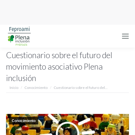
Cuestionario sobre el futuro del
movimiento asociativo Plena
inclusión
Estás aquí:
Inicio
Conocimiento
Cuestionario sobre el futuro del…
Conocimiento