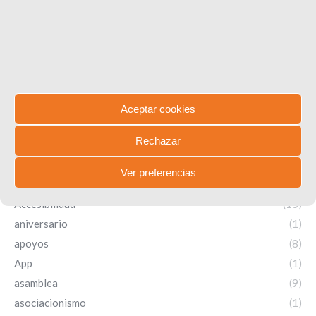
Comentarios de la entrada
Search:
Aceptar cookies
Rechazar
Categorías
Ver preferencias
8M
(1)
Accesibilidad
(15)
aniversario
(1)
apoyos
(8)
App
(1)
asamblea
(9)
asociacionismo
(1)