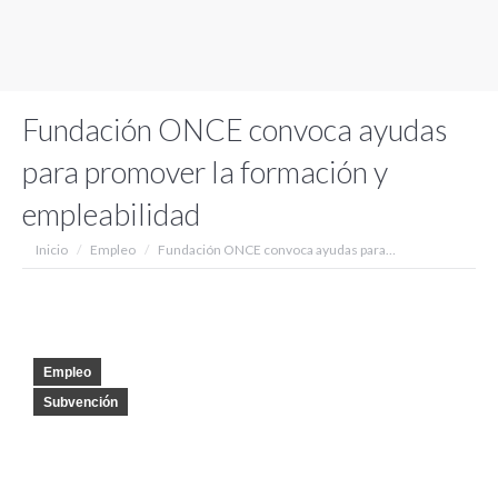
Fundación ONCE convoca ayudas
para promover la formación y
empleabilidad
Estás aquí:
Inicio
Empleo
Fundación ONCE convoca ayudas para…
Empleo
Subvención