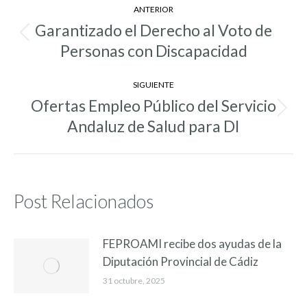
ANTERIOR
entre
Garantizado el Derecho al Voto de
Entrada
entradas
Personas con Discapacidad
anterior:
SIGUIENTE
Ofertas Empleo Público del Servicio
Entrada
Andaluz de Salud para DI
siguiente:
Post Relacionados
FEPROAMI recibe dos ayudas de la
Diputación Provincial de Cádiz
31 octubre, 2025