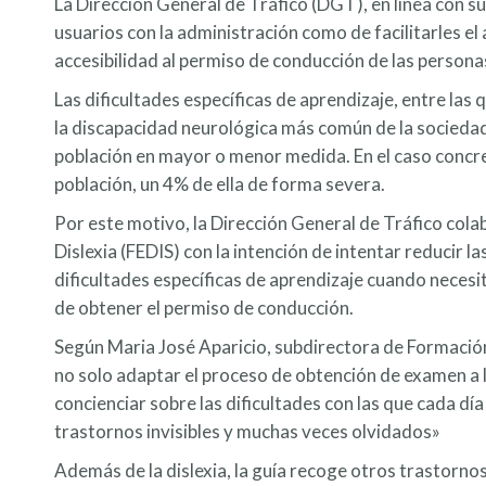
La Dirección General de Tráfico (DGT), en línea con su
usuarios con la administración como de facilitarles el 
accesibilidad al permiso de conducción de las personas
Las dificultades específicas de aprendizaje, entre las
la discapacidad neurológica más común de la sociedad
población en mayor o menor medida. En el caso concret
población, un 4% de ella de forma severa.
Por este motivo, la Dirección General de Tráfico col
Dislexia (FEDIS) con la intención de intentar reducir l
dificultades específicas de aprendizaje cuando neces
de obtener el permiso de conducción.
Según Maria José Aparicio, subdirectora de Formació
no solo adaptar el proceso de obtención de examen a 
concienciar sobre las dificultades con las que cada d
trastornos invisibles y muchas veces olvidados»
Además de la dislexia, la guía recoge otros trastorno