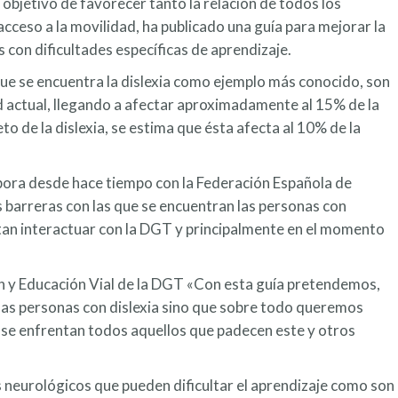
 objetivo de favorecer tanto la relación de todos los
acceso a la movilidad, ha publicado una guía para mejorar la
 con dificultades específicas de aprendizaje.
 que se encuentra la dislexia como ejemplo más conocido, son
 actual, llegando a afectar aproximadamente al 15% de la
o de la dislexia, se estima que ésta afecta al 10% de la
abora desde hace tiempo con la Federación Española de
as barreras con las que se encuentran las personas con
itan interactuar con la DGT y principalmente en el momento
n y Educación Vial de la DGT «Con esta guía pretendemos,
las personas con dislexia sino que sobre todo queremos
ía se enfrentan todos aquellos que padecen este y otros
s neurológicos que pueden dificultar el aprendizaje como son