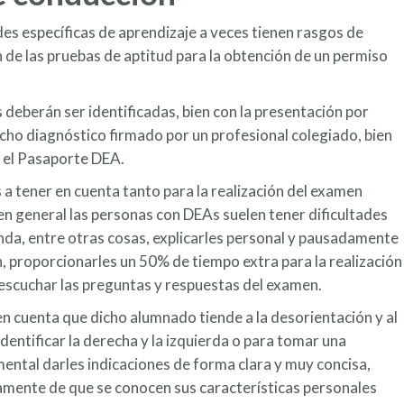
es específicas de aprendizaje a veces tienen rasgos de
n de las pruebas de aptitud para la obtención de un permiso
s deberán ser identificadas, bien con la presentación por
icho diagnóstico firmado por un profesional colegiado, bien
 el Pasaporte DEA.
a tener en cuenta tanto para la realización del examen
 en general las personas con DEAs suelen tener dificultades
nda, entre otras cosas, explicarles personal y pausadamente
n, proporcionarles un 50% de tiempo extra para la realización
escuchar las preguntas y respuestas del examen.
en cuenta que dicho alumnado tiende a la desorientación y al
identificar la derecha y la izquierda o para tomar una
mental darles indicaciones de forma clara y muy concisa,
mente de que se conocen sus características personales