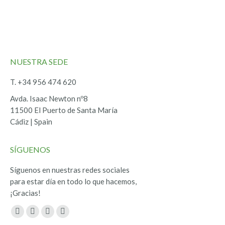
NUESTRA SEDE
T. +34 956 474 620
Avda. Isaac Newton nº8
11500 El Puerto de Santa María
Cádiz | Spain
SÍGUENOS
Síguenos en nuestras redes sociales
para estar día en todo lo que hacemos,
¡Gracias!
Encuéntranos en:
Facebook
Twitter
YouTube
Instagram