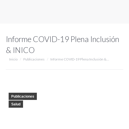
Informe COVID-19 Plena Inclusión
& INICO
Estás aquí:
Inicio
Publicaciones
Informe COVID-19 Plena Inclusión &…
Publicaciones
Salud