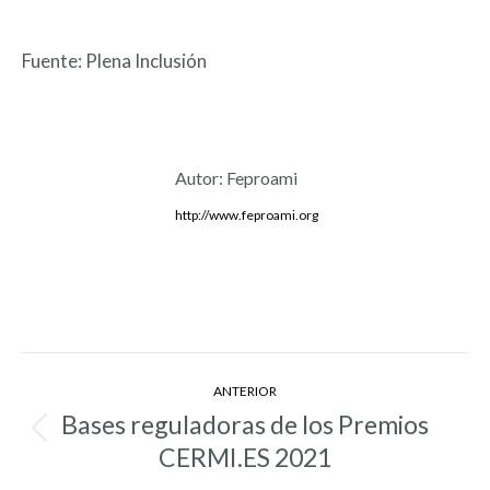
Fuente: Plena Inclusión
Autor:
Feproami
http://www.feproami.org
Navegación
ANTERIOR
entre
Bases reguladoras de los Premios
Entrada
entradas
CERMI.ES 2021
anterior: