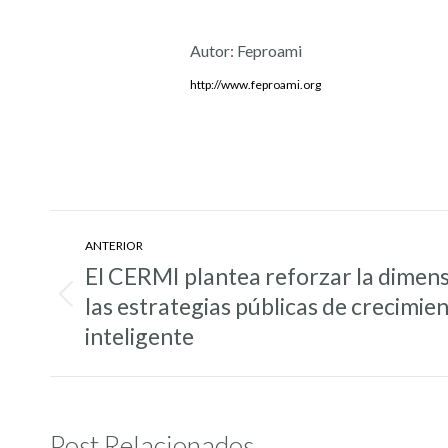
Autor:
Feproami
http://www.feproami.org
Navegación
ANTERIOR
entre
El CERMI plantea reforzar la dimens
entradas
las estrategias públicas de crecimien
Entrada
anterior:
inteligente
Post Relacionados