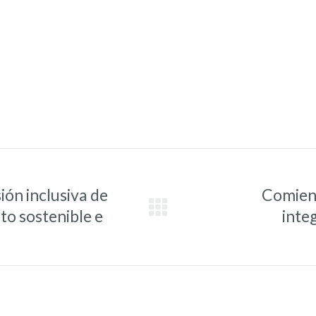
ión inclusiva de
Comienz
to sostenible e
inte
Entrada
siguiente: