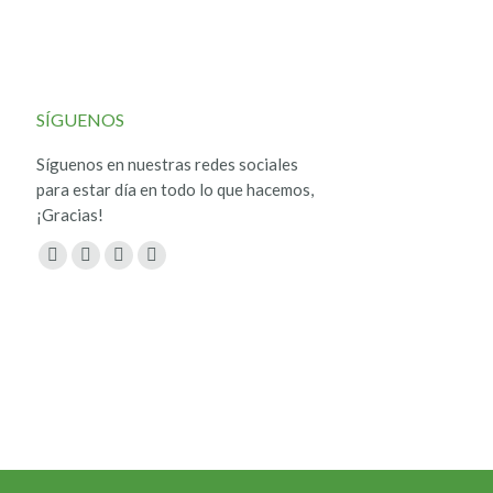
SÍGUENOS
Síguenos en nuestras redes sociales
para estar día en todo lo que hacemos,
¡Gracias!
Encuéntranos en:
Facebook
Twitter
YouTube
Instagram
page
page
page
page
opens
opens
opens
opens
in
in
in
in
new
new
new
new
window
window
window
window