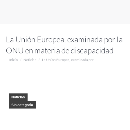
La Unión Europea, examinada por la
ONU en materia de discapacidad
Estás aquí:
Inicio
Noticias
La Unión Europea, examinada por…
Noticias
Sin categoría