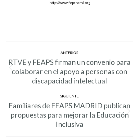
http://www.feproami.org
Navegación
ANTERIOR
entre
RTVE y FEAPS firman un convenio para
entradas
colaborar en el apoyo a personas con
Entrada
anterior:
discapacidad intelectual
SIGUIENTE
Familiares de FEAPS MADRID publican
propuestas para mejorar la Educación
Entrada
siguiente:
Inclusiva