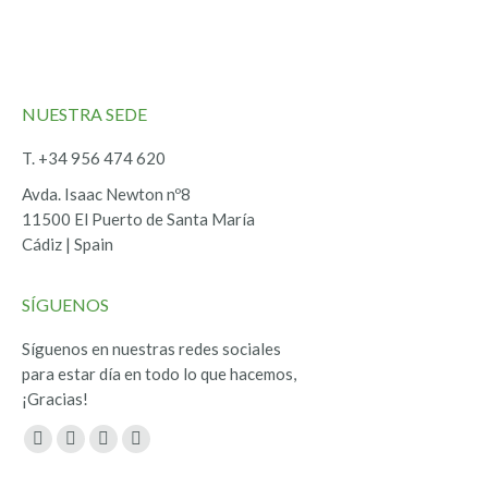
NUESTRA SEDE
T. +34 956 474 620
Avda. Isaac Newton nº8
11500 El Puerto de Santa María
Cádiz | Spain
SÍGUENOS
Síguenos en nuestras redes sociales
para estar día en todo lo que hacemos,
¡Gracias!
Encuéntranos en:
Facebook
Twitter
YouTube
Instagram
page
page
page
page