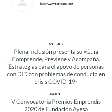
http://www.feproami.org
Navegación
ANTERIOR
entre
Plena Inclusión presenta su «Guía
entradas
Comprende, Previene y Acompaña.
Estrategias para el apoyo de personas
Entrada
anterior:
con DID con problemas de conducta en
crisis COVID-19»
SIGUIENTE
V Convocatoria Premios Emprendis
Entrada
2020 de Fundación Ayesa
siguiente: