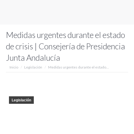
Medidas urgentes durante el estado
de crisis | Consejería de Presidencia
Junta Andalucía
Estás aquí:
Inicio
Legislación
Medidas urgentes durante el estado…
Legislación