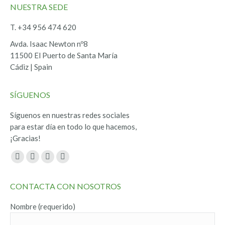
NUESTRA SEDE
T. +34 956 474 620
Avda. Isaac Newton nº8
11500 El Puerto de Santa María
Cádiz | Spain
SÍGUENOS
Síguenos en nuestras redes sociales
para estar día en todo lo que hacemos,
¡Gracias!
Encuéntranos en:
Facebook
Twitter
YouTube
Instagram
page
page
page
page
CONTACTA CON NOSOTROS
opens
opens
opens
opens
in
in
in
in
Nombre (requerido)
new
new
new
new