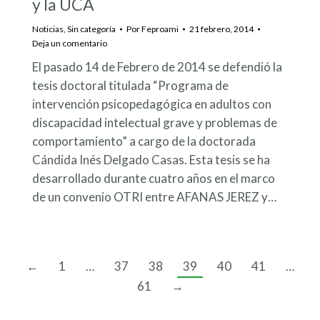
y la UCA
Noticias
,
Sin categoría
Por
Feproami
21 febrero, 2014
Deja un comentario
El pasado 14 de Febrero de 2014 se defendió la
tesis doctoral titulada “Programa de
intervención psicopedagógica en adultos con
discapacidad intelectual grave y problemas de
comportamiento” a cargo de la doctorada
Cándida Inés Delgado Casas. Esta tesis se ha
desarrollado durante cuatro años en el marco
de un convenio OTRI entre AFANAS JEREZ y…
←
1
…
37
38
39
40
41
…
61
→