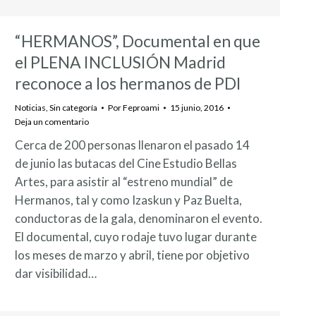
“HERMANOS”, Documental en que
el PLENA INCLUSIÓN Madrid
reconoce a los hermanos de PDI
Noticias
,
Sin categoría
Por
Feproami
15 junio, 2016
Deja un comentario
Cerca de 200 personas llenaron el pasado 14
de junio las butacas del Cine Estudio Bellas
Artes, para asistir al “estreno mundial” de
Hermanos, tal y como Izaskun y Paz Buelta,
conductoras de la gala, denominaron el evento.
El documental, cuyo rodaje tuvo lugar durante
los meses de marzo y abril, tiene por objetivo
dar visibilidad…