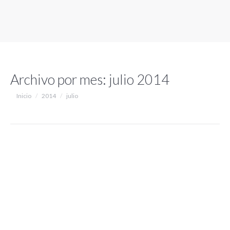
Archivo por mes:
julio 2014
Estás aquí:
Inicio
2014
julio