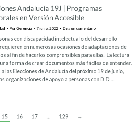
iones Andalucía 19J | Programas
orales en Versión Accesible
dad
Por
Gerencia
7 junio, 2022
Deja un comentario
sonas con discapacidad intelectual o del desarrollo
 requieren en numerosas ocasiones de adaptaciones de
tos al fin de hacerlos comprensibles para ellas. La lectura
s una forma de crear documentos más fáciles de entender.
 a las Elecciones de Andalucía del próximo 19 de junio,
as organizaciones de apoyo a personas con DID,…
15
16
17
…
129
→