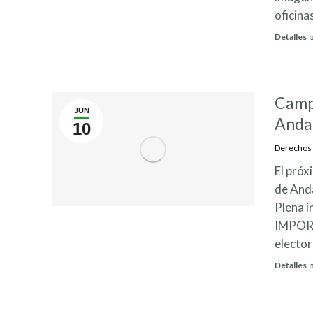
oficina
Detalles
Campa
JUN
Anda
10
Derechos
El próx
de Anda
Plena 
IMPORTA
elector
Detalles