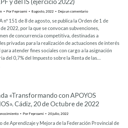
RPF y del IS (ejercicio 2022)
ón
Por
Feproami
8 agosto, 2022
Deja un comentario
 nº 151 de 8 de agosto, se publica la Orden de 1 de
de 2022, por la que se convocan subvenciones,
men de concurrencia competitiva, destinadas a
es privadas para la realización de actuaciones de interés
 para atender fines sociales con cargo a la asignación
ria del 0,7% del Impuesto sobre la Renta de las…
ada «Transformando con APOYOS
S». Cádiz, 20 de Octubre de 2022
onocimiento
Por
Feproami
20 julio, 2022
o de Aprendizaje y Mejora de la Federación Provincial de