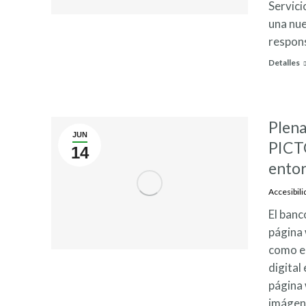
Servici
una nue
respon
Detalles
Plena
JUN
PICT
14
ento
Accesibili
El banc
página 
como ed
digital
página 
imágene