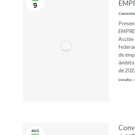
EMPR
9
Conocimi
Presen
EMPRE
Acción 
federac
de empr
ámbito 
de 202
Detalles
Convo
AGO