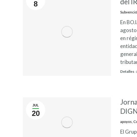
del I
8
Subvenci
En BOJA
agosto 
en régi
entidad
general
tributa
Detalles
Jorn
JUL
DIGNO
20
apoyos
,
C
El Grup