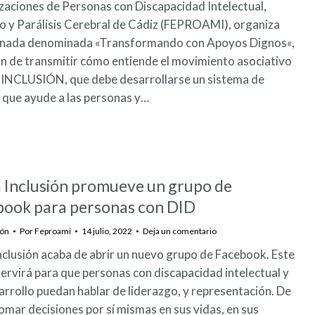
aciones de Personas con Discapacidad Intelectual,
 y Parálisis Cerebral de Cádiz (FEPROAMI), organiza
rnada denominada «Transformando con Apoyos Dignos«,
fin de transmitir cómo entiende el movimiento asociativo
INCLUSIÓN, que debe desarrollarse un sistema de
 que ayude a las personas y…
 Inclusión promueve un grupo de
book para personas con DID
ión
Por
Feproami
14 julio, 2022
Deja un comentario
nclusión acaba de abrir un nuevo grupo de Facebook. Este
ervirá para que personas con discapacidad intelectual y
arrollo puedan hablar de liderazgo, y representación. De
mar decisiones por sí mismas en sus vidas, en sus