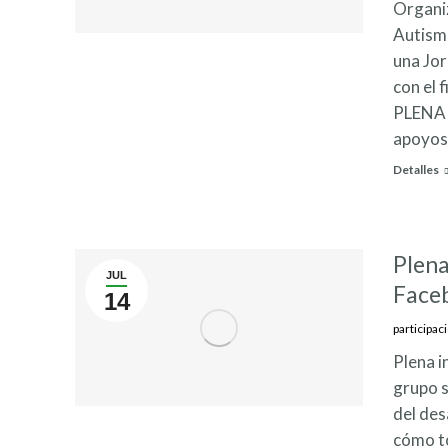
Organiz
Autismo
una Jo
con el 
PLENA 
apoyos
Detalles
Plena
JUL
Face
14
participac
Plena i
grupo s
del des
cómo to