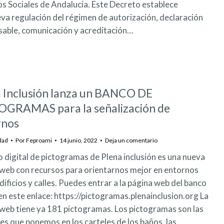
os Sociales de Andalucía. Este Decreto establece
va regulación del régimen de autorización, declaración
sable, comunicación y acreditación…
 Inclusión lanza un BANCO DE
OGRAMAS para la señalización de
rnos
dad
Por
Feproami
14 junio, 2022
Deja un comentario
o digital de pictogramas de Plena inclusión es una nueva
web con recursos para orientarnos mejor en entornos
ificios y calles. Puedes entrar a la página web del banco
 en este enlace: https://pictogramas.plenainclusion.org La
web tiene ya 181 pictogramas. Los pictogramas son las
s que ponemos en los carteles de los baños, las