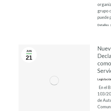
organiz
grupo d
puede p
Detalles
Nuev
JUN
Decla
21
como 
Servi
Legislació
En el B
103/202
de Auto
Comunic