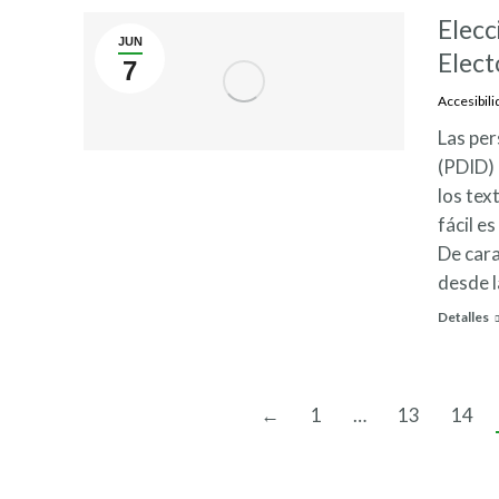
Elecc
JUN
Elect
7
Accesibili
Las per
(PDID)
los tex
fácil e
De cara
desde l
Detalles
←
1
…
13
14