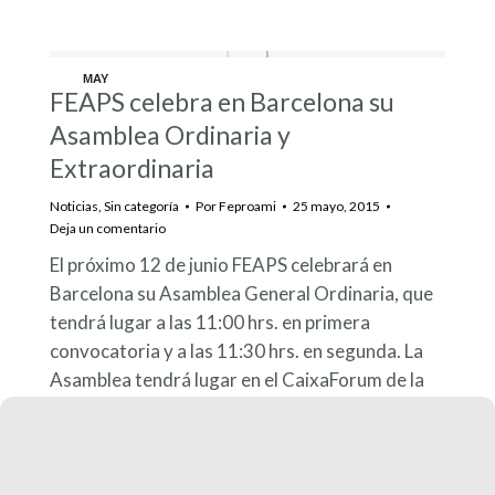
MAY
FEAPS celebra en Barcelona su
25
Asamblea Ordinaria y
Extraordinaria
Noticias
,
Sin categoría
Por
Feproami
25 mayo, 2015
Deja un comentario
El próximo 12 de junio FEAPS celebrará en
Barcelona su Asamblea General Ordinaria, que
tendrá lugar a las 11:00 hrs. en primera
convocatoria y a las 11:30 hrs. en segunda. La
Asamblea tendrá lugar en el CaixaForum de la
ciudad (Avenida Francisco Ferrer Guardia 6-8).
En ella se examinarán para su aprobación, las
actividades realizadas en 2014 y…