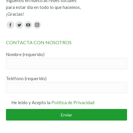
Síguenos en nuestras redes sociales
para estar día en todo lo que hacemos,
¡Gracias!
Encuéntranos en:
Facebook
Twitter
YouTube
Instagram
page
page
page
page
CONTACTA CON NOSOTROS
opens
opens
opens
opens
in
in
in
in
Nombre (requerido)
new
new
new
new
window
window
window
window
Teléfono (requerido)
He leido y Acepto la
Política de Privacidad