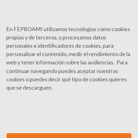
Detalles
En FEPROAMI utilizamos tecnologías como cookies
MAY
propias y de terceros, y procesamos datos
FEAPS Andalucía celebra el
14
personales e identificadores de cookies, para
Encuentro Andaluz Autogestores
personalizar el contenido, medir el rendimiento de la
Noticias
,
Sin categoría
Por
Feproami
14 mayo, 2015
web y
tener información sobre las audiencias. Para
Deja un comentario
continuar navegando puedes aceptar nuestras
Los próximos días 6 y 7 de junio se celebrará en
cookies o puedes decir qué tipo de cookies quieres
la localidad de El Rompido (Huelva) el 13º
que se descarguen.
Encuentro Andaluz de Autogestores. Este año
se presentará el proyecto «Construimos
Mundo» y se darán las claves para que las
personas con discapacidad intelectual o del
desarrollo, se relacionen positivamente con
otras personas y puedan conocer más gente.…