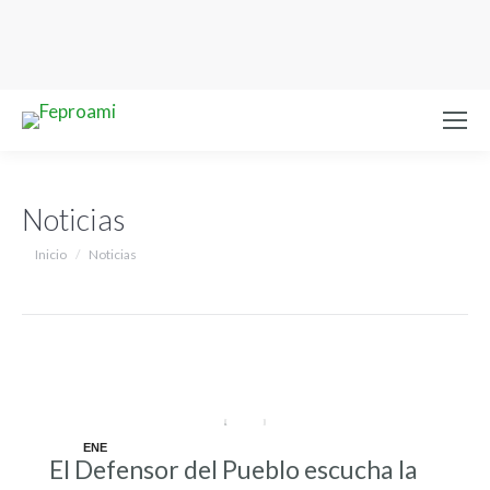
Noticias
Estás aquí:
Inicio
Noticias
ENE
El Defensor del Pueblo escucha la
12