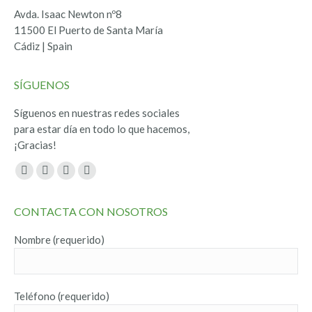
Avda. Isaac Newton nº8
11500 El Puerto de Santa María
Cádiz | Spain
SÍGUENOS
Síguenos en nuestras redes sociales
para estar día en todo lo que hacemos,
¡Gracias!
Encuéntranos en:
Facebook
Twitter
YouTube
Instagram
page
page
page
page
CONTACTA CON NOSOTROS
opens
opens
opens
opens
in
in
in
in
Nombre (requerido)
new
new
new
new
window
window
window
window
Teléfono (requerido)