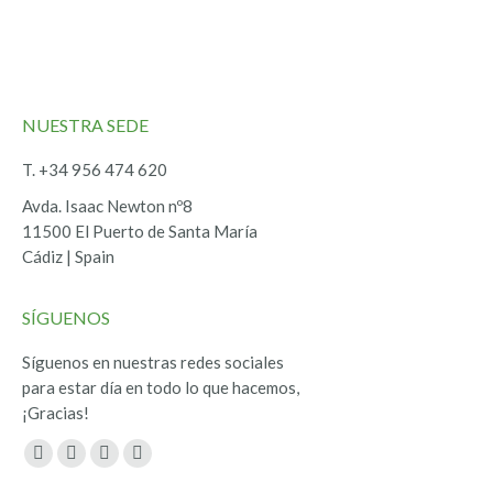
NUESTRA SEDE
T. +34 956 474 620
Avda. Isaac Newton nº8
11500 El Puerto de Santa María
Cádiz | Spain
SÍGUENOS
Síguenos en nuestras redes sociales
para estar día en todo lo que hacemos,
¡Gracias!
Encuéntranos en:
Facebook
Twitter
YouTube
Instagram