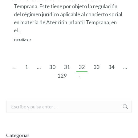
Temprana, Este tiene por objeto la regulación
del régimen jurídico aplicable al concierto social
en materia de Atención Infantil Temprana, en
el…
Detalles
←
1
…
30
31
32
33
34
…
129
→
Search:
Categorías