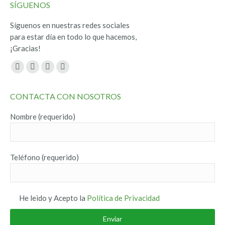
SÍGUENOS
Síguenos en nuestras redes sociales
para estar día en todo lo que hacemos,
¡Gracias!
Encuéntranos en:
Facebook
Twitter
YouTube
Instagram
page
page
page
page
CONTACTA CON NOSOTROS
opens
opens
opens
opens
in
in
in
in
Nombre (requerido)
new
new
new
new
window
window
window
window
Teléfono (requerido)
He leido y Acepto la
Política de Privacidad