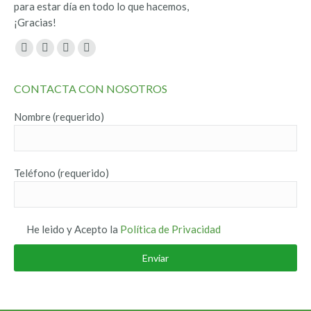
para estar día en todo lo que hacemos,
¡Gracias!
Encuéntranos en:
Facebook
Twitter
YouTube
Instagram
page
page
page
page
CONTACTA CON NOSOTROS
opens
opens
opens
opens
in
in
in
in
Nombre (requerido)
new
new
new
new
window
window
window
window
Teléfono (requerido)
He leido y Acepto la
Política de Privacidad