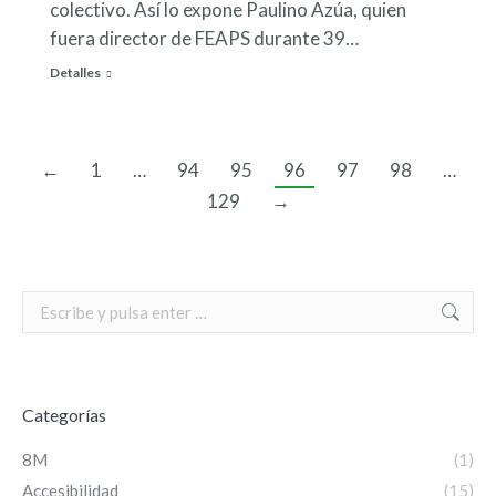
colectivo. Así lo expone Paulino Azúa, quien
fuera director de FEAPS durante 39…
Detalles
←
1
…
94
95
96
97
98
…
129
→
Search:
Categorías
8M
(1)
Accesibilidad
(15)