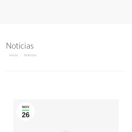
Noticias
Estás aquí:
Inicio
Noticias
NOV
26