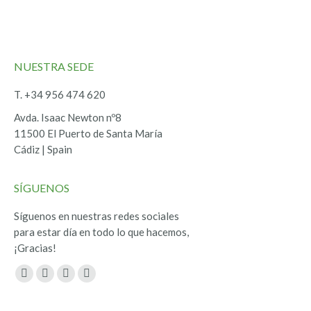
NUESTRA SEDE
T. +34 956 474 620
Avda. Isaac Newton nº8
11500 El Puerto de Santa María
Cádiz | Spain
SÍGUENOS
Síguenos en nuestras redes sociales
para estar día en todo lo que hacemos,
¡Gracias!
Encuéntranos en:
Facebook
Twitter
YouTube
Instagram
page
page
page
page