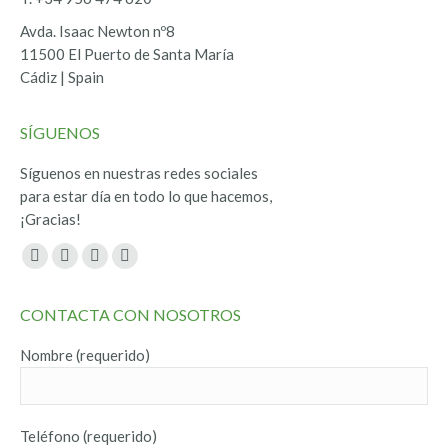
Avda. Isaac Newton nº8
11500 El Puerto de Santa María
Cádiz | Spain
SÍGUENOS
Síguenos en nuestras redes sociales
para estar día en todo lo que hacemos,
¡Gracias!
Encuéntranos en:
Facebook
Twitter
YouTube
Instagram
page
page
page
page
CONTACTA CON NOSOTROS
opens
opens
opens
opens
in
in
in
in
Nombre (requerido)
new
new
new
new
window
window
window
window
Teléfono (requerido)